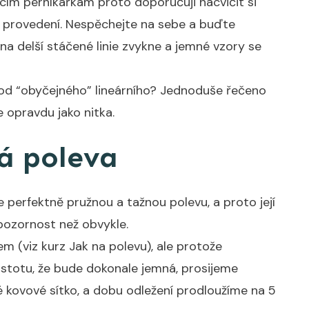
ícím perníkářkám proto doporučuji nacvičit si
 provedení. Nespěchejte na sebe a buďte
y na delší stáčené linie zvykne a jemné vzory se
í od “obyčejného” lineárního? Jednoduše řečeno
je opravdu jako nitka.
á poleva
 perfektně pružnou a tažnou polevu, a proto její
pozornost než obvykle.
em (
viz kurz Jak na polevu
), ale protože
istotu, že bude dokonale jemná, prosijeme
é kovové sítko, a dobu odležení prodloužíme na 5