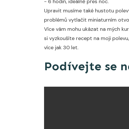
- 6 hodin, ideálně přes noc.
Upravit musíme také hustotu polevy: 
problémů vytlačit miniaturním otv
Více vám mohu ukázat na mých kurze
si vyzkoušíte recept na moji polevu,
více jak 30 let.
Podívejte se 