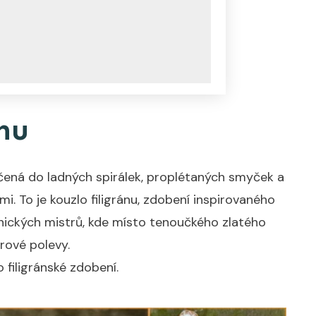
í
nu
čená do ladných spirálek, proplétaných smyček a
i. To je kouzlo filigránu, zdobení inspirovaného
nických mistrů, kde místo tenoučkého zlatého
rové polevy.
 filigránské zdobení.