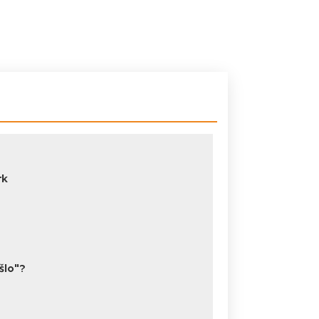
rk
šlo"?