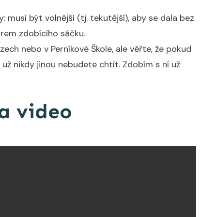
musí být volnější (tj. tekutější), aby se dala bez
orem zdobícího sáčku.
ch nebo v Perníkové Škole, ale věřte, že pokud
 už nikdy jinou nebudete chtít. Zdobím s ní už
na video