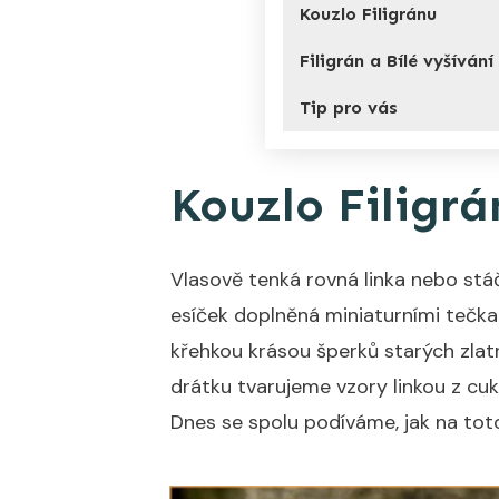
Kouzlo Filigránu
Filigrán a Bílé vyšíván
Tip pro vás
Kouzlo Filigrá
Vlasově tenká rovná linka nebo stá
esíček doplněná miniaturními tečkam
křehkou krásou šperků starých zlat
drátku tvarujeme vzory linkou z cuk
Dnes se spolu podíváme, jak na toto