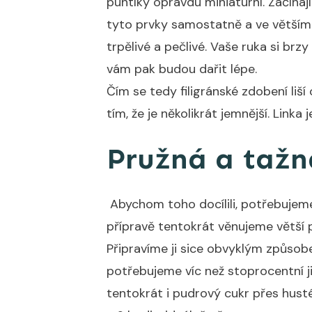
puntíky opravdu miniaturní. Začínaj
tyto prvky samostatně a ve větším
trpělivé a pečlivé. Vaše ruka si brz
vám pak budou dařit lépe.
Čím se tedy filigránské zdobení liš
tím, že je několikrát jemnější. Linka 
Pružná a tažn
Abychom toho docílili, potřebujeme
přípravě tentokrát věnujeme větší 
Připravíme ji sice obvyklým způsob
potřebujeme víc než stoprocentní j
tentokrát i pudrový cukr přes hust