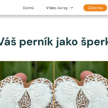
Domů
Video kurzy
Zdarma
Váš perník jako šper