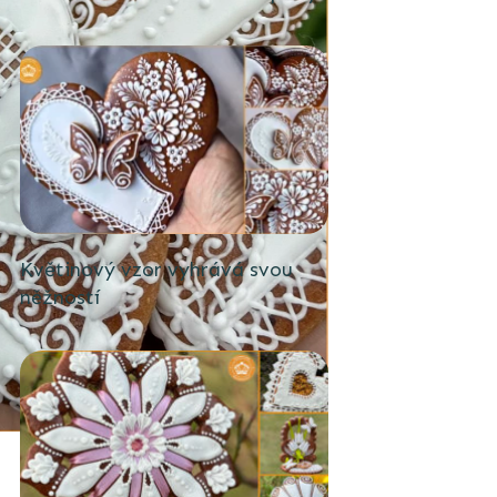
Květinový vzor vyhrává svou
něžností
Počet zobrazení: [views]